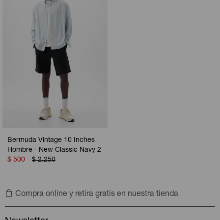
Camperas
Camperas
Camperas
Camperas
Sets
Musculosas
Chalecos
Chalecos
Pijamas
Shorts
Shorts
Ropa interior
Sets
Vestidos y polleras
Ropa interior
Pijamas
Pijamas
Polos
Bermuda Vintage 10 Inches
Calzas
Hombre - New Classic Navy 2
$
500
$
2.250
Compra online y retira gratis en nuestra tienda