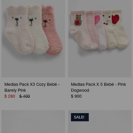
Camperas
Camperas
Camperas
Camperas
Sets
Musculosas
Chalecos
Chalecos
Pijamas
Shorts
Shorts
Ropa interior
Sets
Vestidos y polleras
Ropa interior
Pijamas
Pijamas
Polos
Medias Pack X3 Cozy Bebé -
Medias Pack X 5 Bebé - Pink
Calzas
Barely Pink
Dogwood
$
280
$
400
$
900