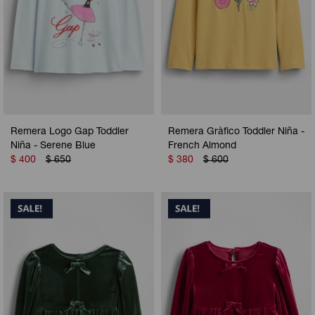
Remera Logo Gap Toddler
Remera Gràfico Toddler Niña -
Niña - Serene Blue
French Almond
$
400
$
650
$
380
$
600