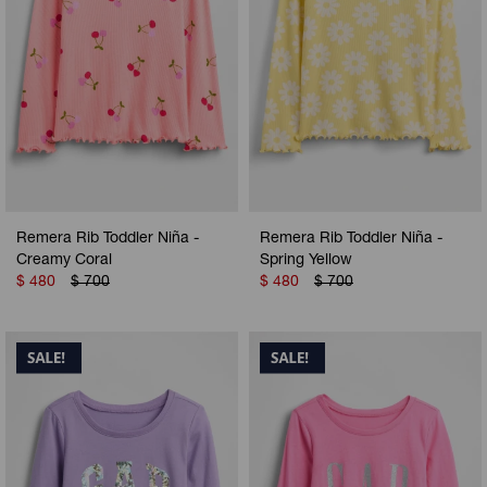
Remera Rib Toddler Niña -
Remera Rib Toddler Niña -
Creamy Coral
Spring Yellow
$
480
$
700
$
480
$
700