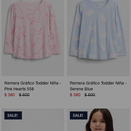
Camperas
Camperas
Camperas
Camperas
Sets
Musculosas
Chalecos
Chalecos
Pijamas
Shorts
Shorts
Ropa interior
Sets
Vestidos y polleras
Ropa interior
Pijamas
Pijamas
Polos
Remera Gráfico Toddler Niña -
Remera Gráfico Toddler Niña -
Calzas
Pink Hearts 558
Serene Blue
$
380
$
600
$
380
$
600