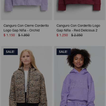
Canguro Con Cierre Corderito
Canguro Con Corderito Logo
Logo Gap Niña - Orchid
Gap Niña - Red Delicious 2
$
1.150
$
1.950
$
1.250
$
2.050