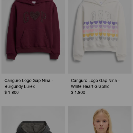
Camperas
Camperas
Camperas
Camperas
Sets
Musculosas
Chalecos
Chalecos
Pijamas
Shorts
Shorts
Ropa interior
Sets
Vestidos y polleras
Ropa interior
Pijamas
Pijamas
Polos
Canguro Logo Gap Niña -
Canguro Logo Gap Niña -
Calzas
Burgundy Lurex
White Heart Graphic
$
1.800
$
1.800