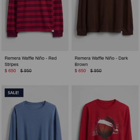
Remera Waffle Niño - Red
Remera Waffle Niño - Dark
Stripes
Brown
$
650
$
950
$
650
$
950