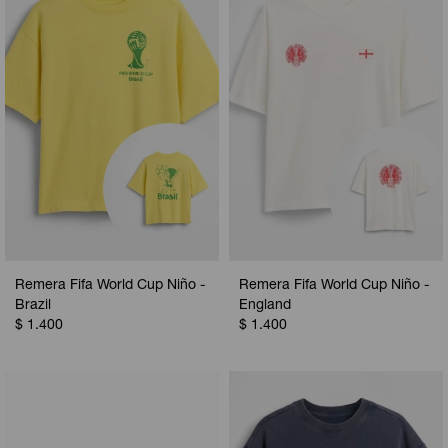
Camperas
Camperas
Camperas
Camperas
Sets
Musculosas
Chalecos
Chalecos
Pijamas
Shorts
Shorts
Ropa interior
Sets
Vestidos y polleras
Ropa interior
Pijamas
Pijamas
Polos
Remera Fifa World Cup Niño -
Remera Fifa World Cup Niño -
Calzas
Brazil
England
$
1.400
$
1.400