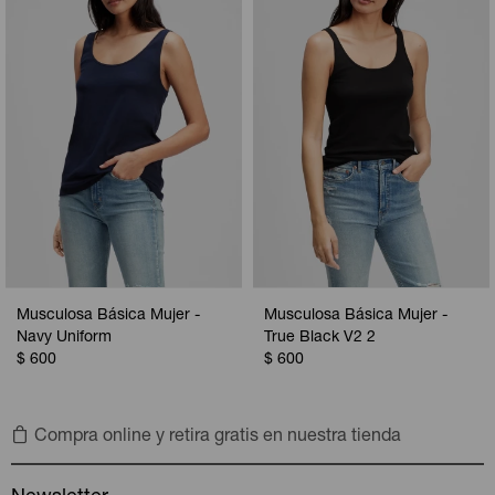
Camperas
Camperas
Camperas
Camperas
Sets
Musculosas
Chalecos
Chalecos
Pijamas
Shorts
Shorts
Ropa interior
Sets
Vestidos y polleras
Ropa interior
Pijamas
Pijamas
Polos
Musculosa Básica Mujer -
Musculosa Básica Mujer -
Calzas
Navy Uniform
True Black V2 2
$
600
$
600
Compra online y retira gratis en nuestra tienda