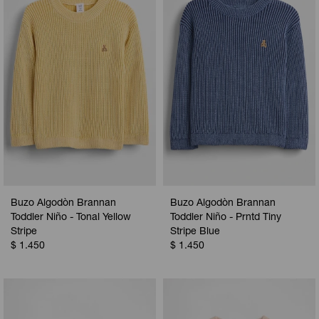
Camperas
Camperas
Camperas
Camperas
Sets
Musculosas
Chalecos
Chalecos
Pijamas
Shorts
Shorts
Ropa interior
Sets
Vestidos y polleras
Ropa interior
Pijamas
Pijamas
Polos
Buzo Algodòn Brannan
Buzo Algodòn Brannan
Calzas
Toddler Niño - Tonal Yellow
Toddler Niño - Prntd Tiny
Stripe
Stripe Blue
$
1.450
$
1.450