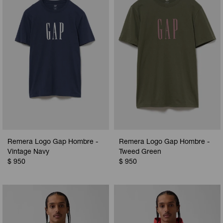
Camperas
Camperas
Camperas
Camperas
Sets
Musculosas
Chalecos
Chalecos
Pijamas
Shorts
Shorts
Ropa interior
Sets
Vestidos y polleras
Ropa interior
Pijamas
Pijamas
Polos
Remera Logo Gap Hombre -
Remera Logo Gap Hombre -
Calzas
Vintage Navy
Tweed Green
$
950
$
950