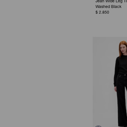
Jean Wide Leg Tir
Washed Black
$
2.850