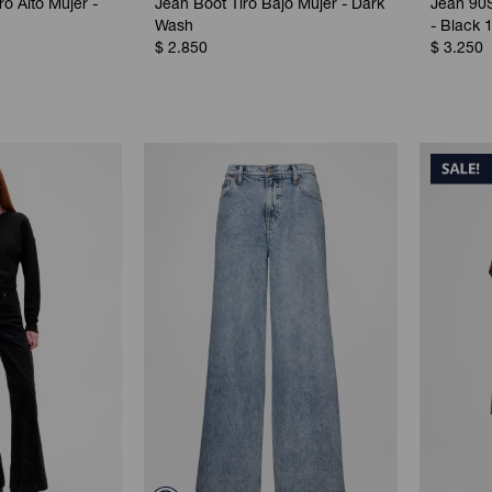
o Alto Mujer -
Jean Boot Tiro Bajo Mujer - Dark
Jean 90S
Wash
- Black 
$
2.850
$
3.250