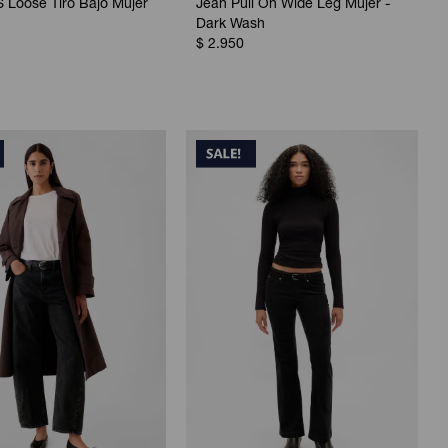
 Loose Tiro Bajo Mujer
Jean Pull On Wide Leg Mujer -
1
Dark Wash
$
2.950