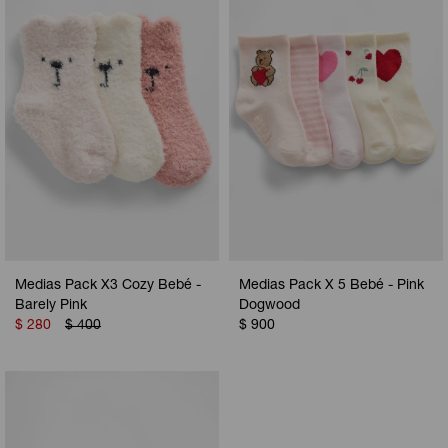
Camperas
Camperas
Camperas
Camperas
Sets
Musculosas
Chalecos
Chalecos
Pijamas
Shorts
Shorts
Ropa interior
Sets
Vestidos y polleras
Ropa interior
Pijamas
Pijamas
Polos
Medias Pack X3 Cozy Bebé -
Medias Pack X 5 Bebé - Pink
Calzas
Barely Pink
Dogwood
$
280
$
400
$
900