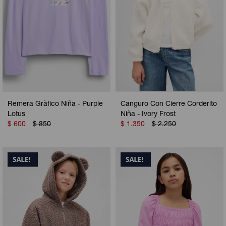
Remera Gràfico Niña - Purple
Canguro Con Cierre Corderito
Lotus
Niña - Ivory Frost
$
600
$
850
$
1.350
$
2.250