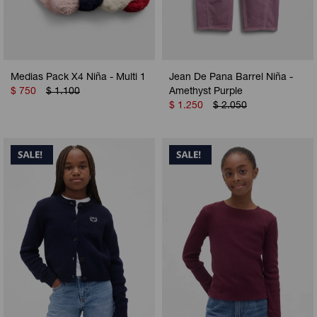
Medias Pack X4 Niña - Multi 1
Jean De Pana Barrel Niña -
$
750
$
1.100
Amethyst Purple
$
1.250
$
2.050