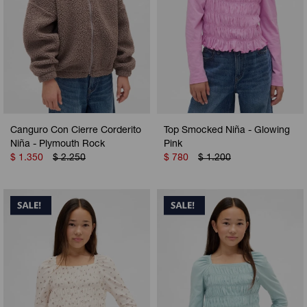
Canguro Con Cierre Corderito
Top Smocked Niña - Glowing
Niña - Plymouth Rock
Pink
$
1.350
$
2.250
$
780
$
1.200