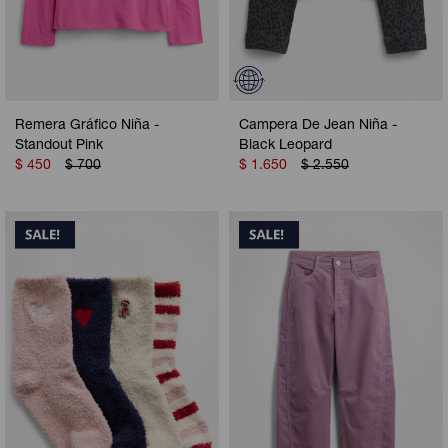
Remera Gráfico Niña -
Campera De Jean Niña -
Standout Pink
Black Leopard
$
450
$
700
$
1.650
$
2.550