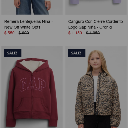
Remera Lentejuelas Niña -
Canguro Con Cierre Corderito
New Off White Opt1
Logo Gap Niña - Orchid
$
550
$
800
$
1.150
$
1.950