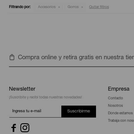
Filtrando por:
Accesorios
Gorros
Quitar filtros
Compra online y retira gratis en nuestra ti
Newsletter
Empresa
¡Suscribite y recibí todas nuestras novedades!
Contacto
Nosotros
Suscribirme
Donde estamos
Trabaja con nos

