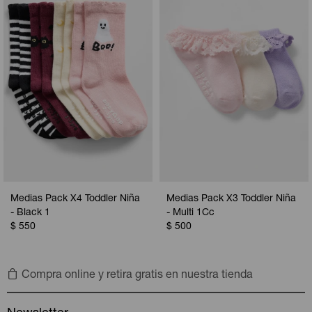
Camperas
Camperas
Camperas
Camperas
Sets
Musculosas
Chalecos
Chalecos
Pijamas
Shorts
Shorts
Ropa interior
Sets
Vestidos y polleras
Ropa interior
Pijamas
Pijamas
Polos
Medias Pack X4 Toddler Niña
Medias Pack X3 Toddler Niña
Calzas
- Black 1
- Multi 1Cc
$
550
$
500
Compra online y retira gratis en nuestra tienda