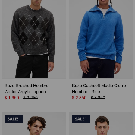
Camperas
Camperas
Camperas
Camperas
Sets
Musculosas
Chalecos
Chalecos
Pijamas
Shorts
Shorts
Ropa interior
Sets
Vestidos y polleras
Ropa interior
Pijamas
Pijamas
Polos
Buzo Brushed Hombre -
Buzo Cashsoft Medio Cierre
Calzas
Winter Argyle Lagoon
Hombre - Blue
$
1.950
$
3.250
$
2.350
$
3.850