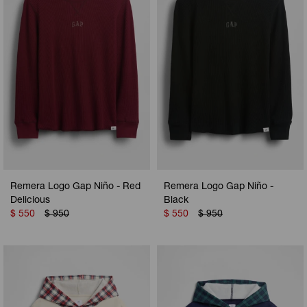
Camperas
Camperas
Camperas
Camperas
Sets
Musculosas
Chalecos
Chalecos
Pijamas
Shorts
Shorts
Ropa interior
Sets
Vestidos y polleras
Ropa interior
Pijamas
Pijamas
Polos
Remera Logo Gap Niño - Red
Remera Logo Gap Niño -
Calzas
Delicious
Black
$
550
$
950
$
550
$
950