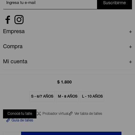
Suscribirme


Empresa
Compra
Mi cuenta
$
1.800
S - 6/7 AÑOS
M - 8 AÑOS
L - 10 AÑOS
© Copyright 2026 / GAP Uruguay
Conocé tu talle
Probador virtual
Ver tabla de talles
Guía de talles