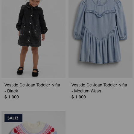
Camperas
Camperas
Camperas
Camperas
Sets
Musculosas
Chalecos
Chalecos
Pijamas
Shorts
Shorts
Ropa interior
Sets
Vestidos y polleras
Ropa interior
Pijamas
Pijamas
Polos
Vestido De Jean Toddler Niña
Vestido De Jean Toddler Niña
Calzas
- Black
- Medium Wash
$
1.800
$
1.800