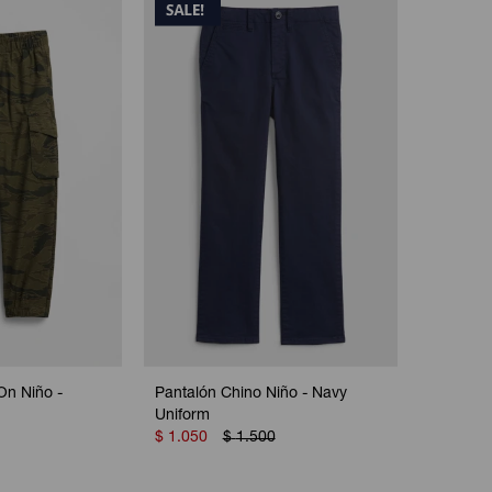
On Niño -
Pantalón Chino Niño - Navy
Uniform
$
1.050
$
1.500