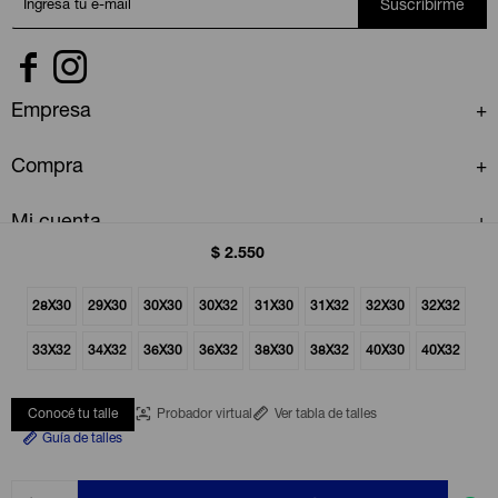
Suscribirme


Empresa
Compra
Mi cuenta
$
2.550
28X30
29X30
30X30
30X32
31X30
31X32
32X30
32X32
33X32
34X32
36X30
36X32
38X30
38X32
40X30
40X32
© Copyright 2026 / GAP Uruguay
Conocé tu talle
Probador virtual
Ver tabla de talles
Guía de talles