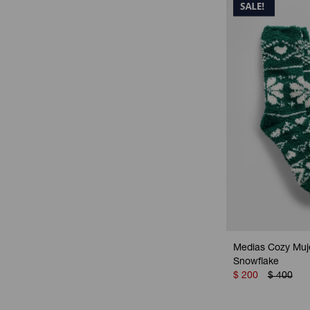
Medias Cozy Muj
Snowflake
$
200
$
400