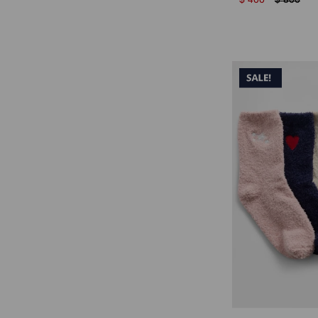
$
400
$
800