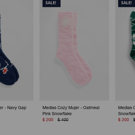
er - Navy Gap
Medias Cozy Mujer - Oatmeal
Medias 
Pink Snowflake
Snowfla
$
200
$
400
$
200