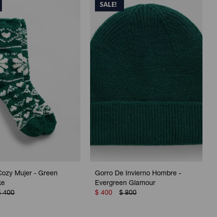
Cozy Mujer - Green
Gorro De Invierno Hombre -
ke
Evergreen Glamour
$
400
$
400
$
800