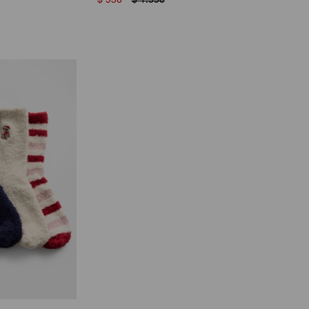
$
950
$
1.550