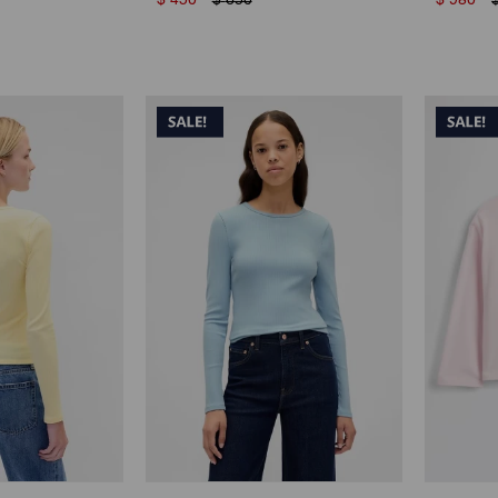
$
450
$
650
$
980