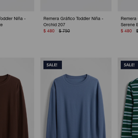
oddler Niña -
Remera Gráfico Toddler Niña -
Remera G
te
Orchid 207
Serene 
$
480
$
750
$
480