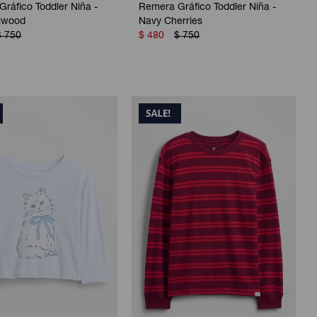
ráfico Toddler Niña -
Remera Gráfico Toddler Niña -
gwood
Navy Cherries
$
750
$
480
$
750