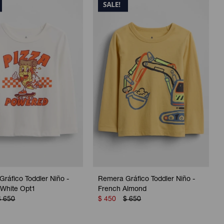
ráfico Toddler Niño -
Remera Gráfico Toddler Niño -
 White Opt1
French Almond
$
650
$
450
$
650