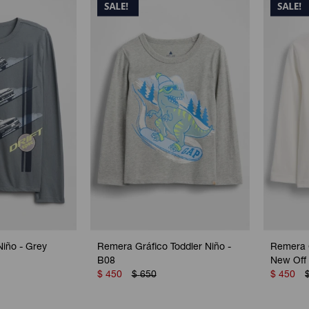
iño - Grey
Remera Gráfico Toddler Niño -
Remera G
B08
New Off
$
450
$
650
$
450