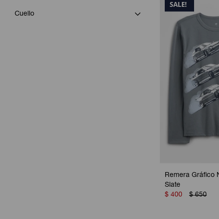
Cuello
Remera Gráfico N
Slate
$
400
$
650