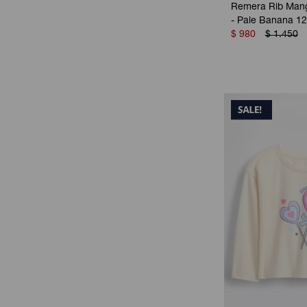
Remera Rib Mang
- Pale Banana 1
$
980
$
1.450