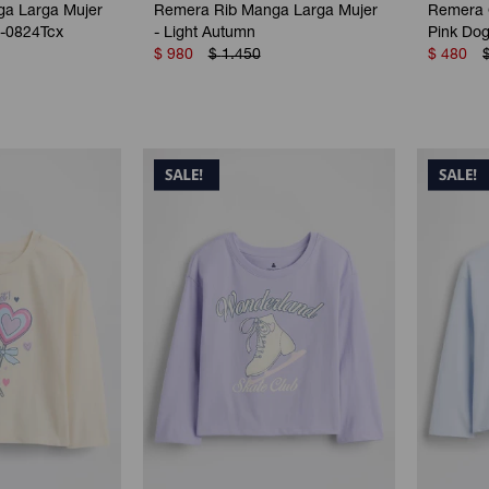
a Larga Mujer
Remera Rib Manga Larga Mujer
Remera G
2-0824Tcx
- Light Autumn
Pink Do
$
980
$
1.450
$
480