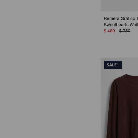
Remera Gráfico T
Sweethearts Whi
$
480
$
750