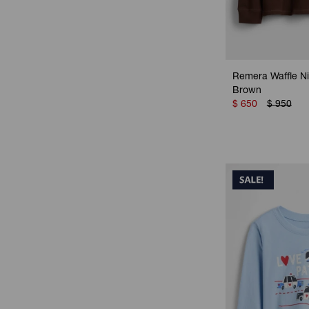
Remera Waffle Ni
Brown
$
650
$
950