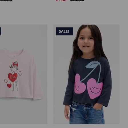
$
1.450
$
980
$
1.450