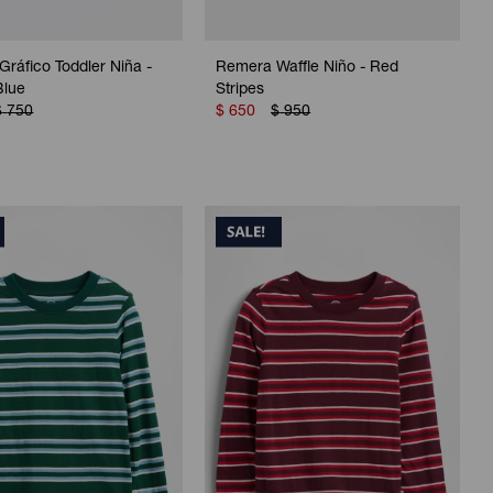
ráfico Toddler Niña -
Remera Waffle Niño - Red
Blue
Stripes
$
750
$
650
$
950