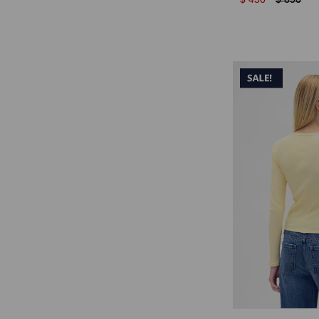
$
450
$
650