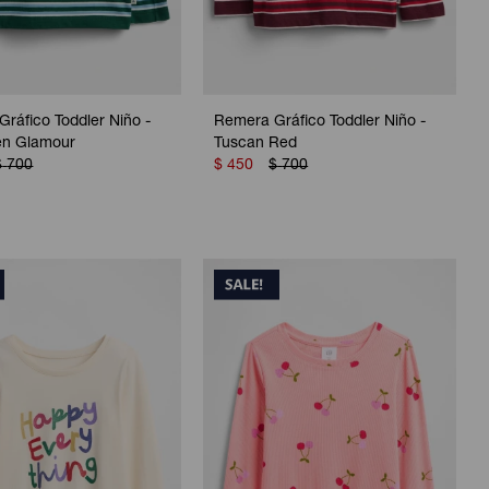
ráfico Toddler Niño -
Remera Gráfico Toddler Niño -
en Glamour
Tuscan Red
$
700
$
450
$
700