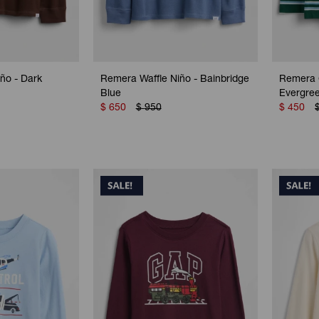
ño - Dark
Remera Waffle Niño - Bainbridge
Remera G
Blue
Evergre
$
650
$
950
$
450