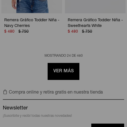
Remera Gráfico Toddler Niña -
Remera Gráfico Toddler Niña -
Navy Cherries
Sweethearts White
$
480
$
750
$
480
$
750
MOSTRANDO
24
DE
460
VER MÁS
Compra online y retira gratis en nuestra tienda
Newsletter
¡Suscribite y recibí todas nuestras novedades!