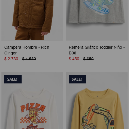
Campera Hombre - Rich
Remera Gráfico Toddler Niño -
Ginger
B08
$
2.780
$
4.550
$
450
$
650