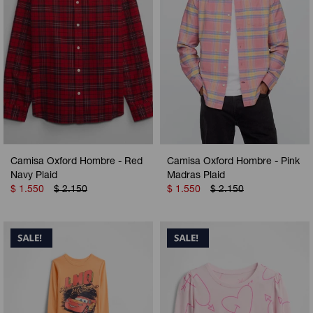
Camperas
Camperas
Camperas
Camperas
Sets
Musculosas
Chalecos
Chalecos
Pijamas
Shorts
Shorts
Ropa interior
Sets
Vestidos y polleras
Ropa interior
Pijamas
Camisa Oxford Hombre - Red
Camisa Oxford Hombre - Pink
Pijamas
Polos
Navy Plaid
Madras Plaid
$
1.550
$
2.150
$
1.550
$
2.150
Calzas