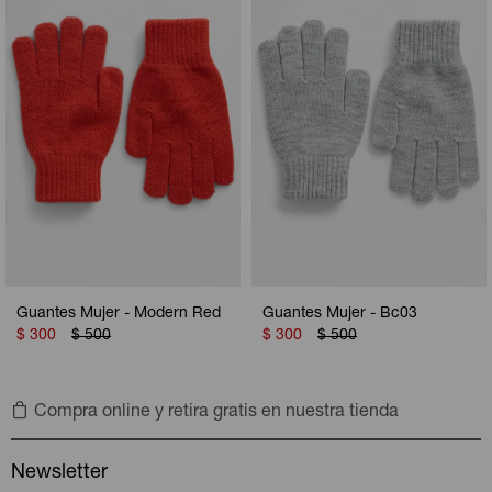
Camperas
Camperas
Camperas
Camperas
Sets
Musculosas
Chalecos
Chalecos
Pijamas
Shorts
Shorts
Ropa interior
Sets
Vestidos y polleras
Ropa interior
Pijamas
Pijamas
Polos
Guantes Mujer - Modern Red
Guantes Mujer - Bc03
Calzas
$
300
$
500
$
300
$
500
Compra online y retira gratis en nuestra tienda
Newsletter