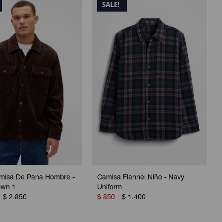
misa De Pana Hombre -
Camisa Flannel Niño - Navy
own 1
Uniform
$
2.850
$
850
$
1.400