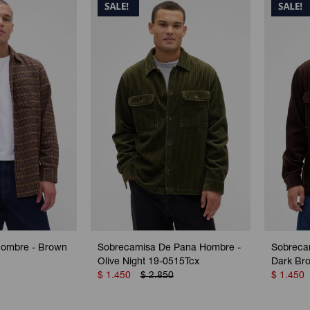
Hombre - Brown
Sobrecamisa De Pana Hombre -
Sobreca
Olive Night 19-0515Tcx
Dark Br
$
1.450
$
2.850
$
1.450