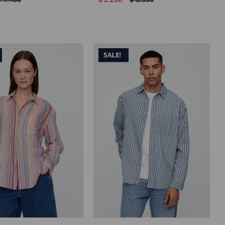
$
1.400
$
2.280
$
3.550