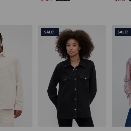
$
850
$
1.400
$
850