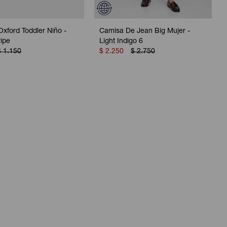
xford Toddler Niño -
Camisa De Jean Big Mujer -
ripe
Light Indigo 6
$
1.150
$
2.250
$
2.750