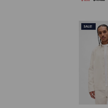
$
850
$
1.400