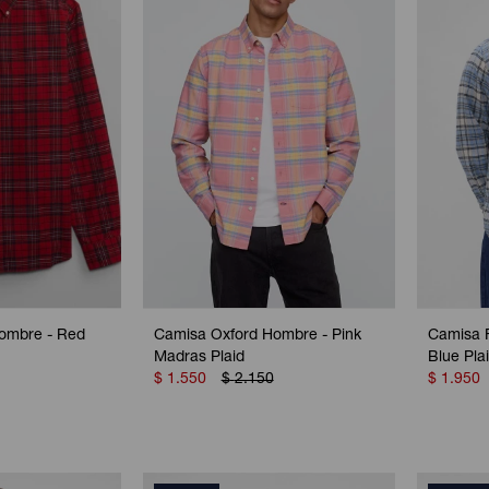
ombre - Red
Camisa Oxford Hombre - Pink
Camisa F
Madras Plaid
Blue Pla
$
1.550
$
2.150
$
1.950