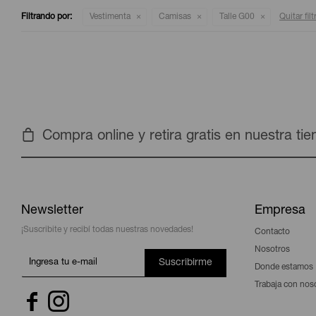
Filtrando por:
Vestimenta
Camisas
Talle G00
Quitar filt
Compra online y retira gratis en nuestra ti
Newsletter
Empresa
¡Suscribite y recibí todas nuestras novedades!
Contacto
Nosotros
Suscribirme
Donde estamos
Trabaja con nos

