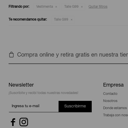
Filtrando por:
Vestimenta
Talle G99
Quitar filtros
Te recomendamos quitar:
Talle G99
Compra online y retira gratis en nuestra ti
Newsletter
Empresa
¡Suscribite y recibí todas nuestras novedades!
Contacto
Nosotros
Suscribirme
Donde estamos
Trabaja con nos

