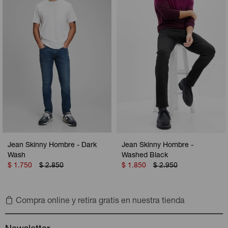
Camperas
Camperas
Camperas
Camperas
Sets
Musculosas
Chalecos
Chalecos
Pijamas
Shorts
Shorts
Ropa interior
Sets
Vestidos y polleras
Ropa interior
Pijamas
Pijamas
Polos
Jean Skinny Hombre - Dark
Jean Skinny Hombre -
Calzas
Wash
Washed Black
$
1.750
$
2.850
$
1.850
$
2.950
Compra online y retira gratis en nuestra tienda