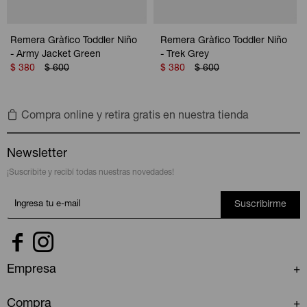
Remera Gràfico Toddler Niño
Remera Gràfico Toddler Niño
- Army Jacket Green
- Trek Grey
$
380
$
600
$
380
$
600
Compra online y retira gratis en nuestra tienda
Newsletter
¡Suscribite y recibí todas nuestras novedades!
Suscribirme


Empresa
Compra