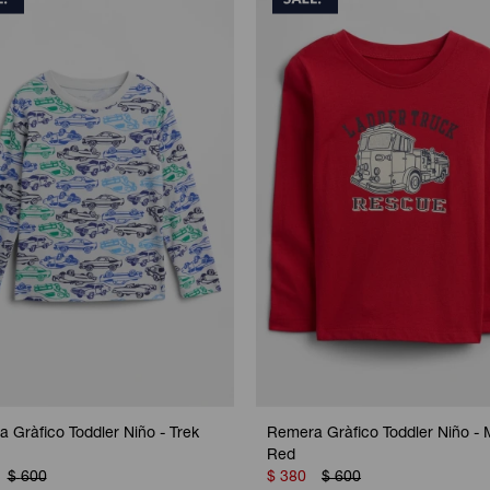
 Gràfico Toddler Niño - Trek
Remera Gràfico Toddler Niño -
Red
$
600
$
380
$
600