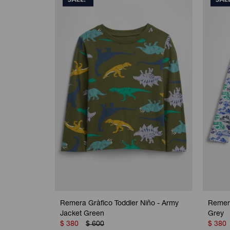
Remera Gràfico Toddler Niño - Army
Remera
Jacket Green
Grey
$
380
$
600
$
380