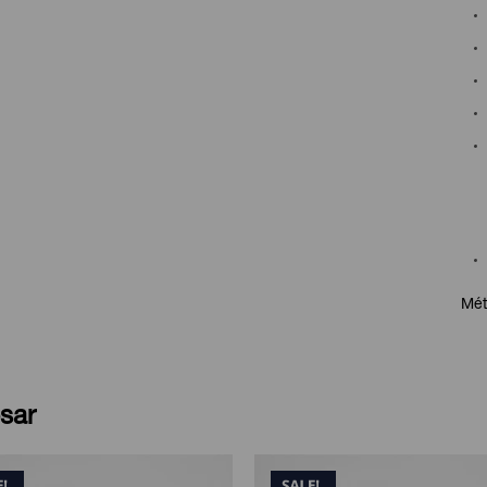
Mét
sar