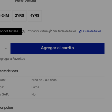
French Almond
8-24M
2YRS
4YRS
onocé tu talle
Probador virtual
Ver tabla de talles
Guía de talles
Agregar al carrito
acterísticas
ción
Niño de 2 a 5 años
ga
Larga
o GAP
No
cripción