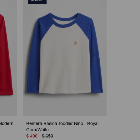
 Modern
Remera Básica Toddler Niño - Royal
Remera Disn
Gem/White
Frost
$
400
$
650
$
450
$
7