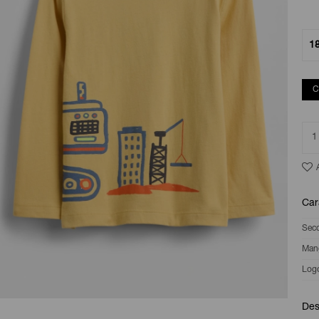
1
C
1
Car
Sec
Man
Log
Des