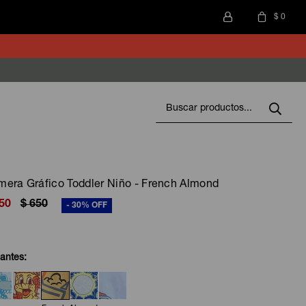
$
0
era Gráfico Toddler Niño - French Almond
50
$
650
30
iantes: