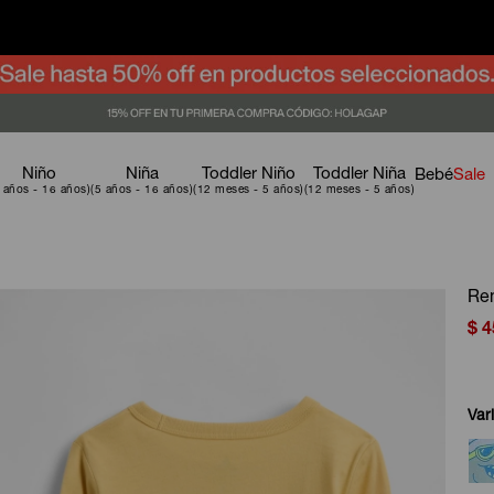
Niño
Niña
Toddler Niño
Toddler Niña
Bebé
Sale
Rem
$
4
Var