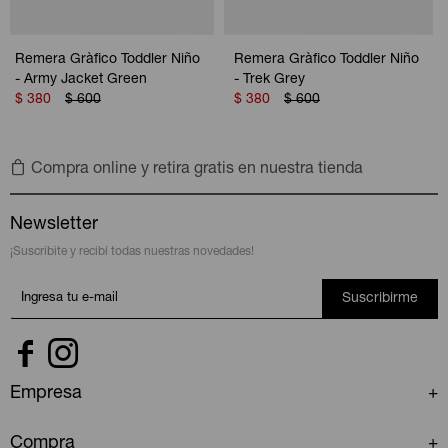
Remera Gràfico Toddler Niño
Remera Gràfico Toddler Niño
- Army Jacket Green
- Trek Grey
$
380
$
600
$
380
$
600
Compra online y retira gratis en nuestra tienda
Newsletter
¡Suscribite y recibí todas nuestras novedades!
Suscribirme


Empresa
Compra