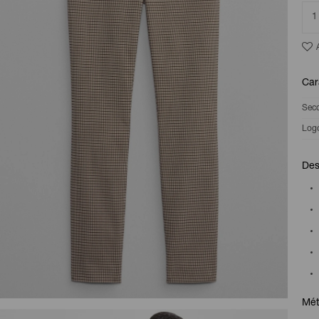
1
Car
Sec
Log
Des
Mét