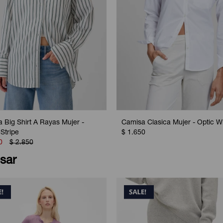
 Big Shirt A Rayas Mujer -
Camisa Clasica Mujer - Optic W
Stripe
$
1.650
0
$
2.850
sar