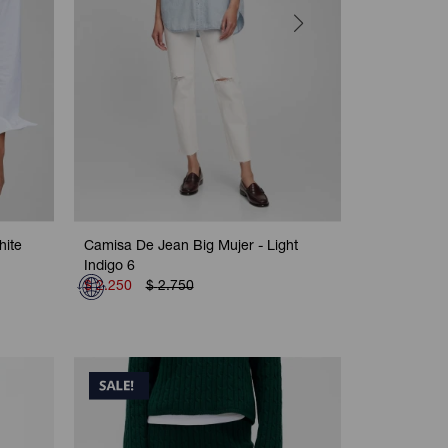
hite
Camisa De Jean Big Mujer - Light
Camisa Clas
Indigo 6
$
1.650
$
2.250
$
2.750