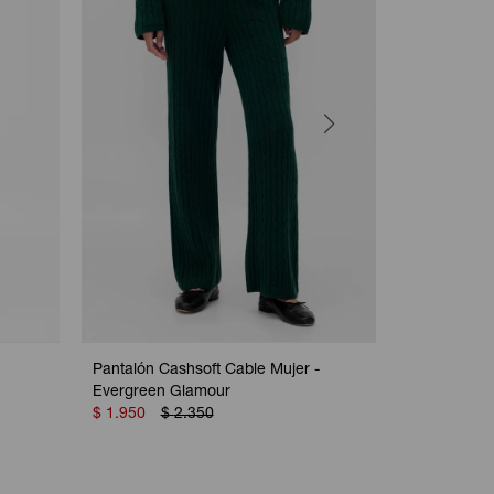
Pantalón Cashsoft Cable Mujer -
Pantalòn Kh
Evergreen Glamour
Army Jacke
$
1.950
$
2.350
$
2.050