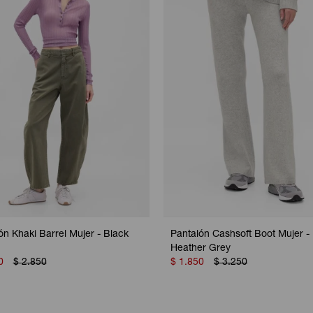
ón Khaki Barrel Mujer - Black
Pantalón Cashsoft Boot Mujer -
Heather Grey
0
$
2.850
$
1.850
$
3.250