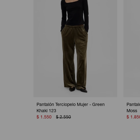
Pantalón Terciopelo Mujer - Green
Pantal
Khaki 123
Moss
$
1.550
$
2.550
$
1.85