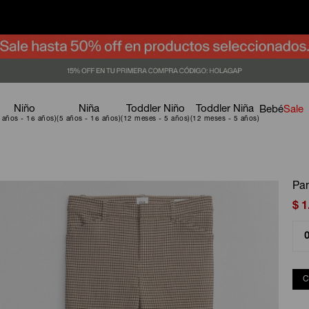
Niño
Niña
Toddler Niño
Toddler Niña
Bebé
Sale
Pan
$
1
C