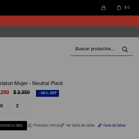
$
0
talon Mujer - Neutral Plaid
.250
$
2.350
46
00
2
onocé tu talle
Probador virtual
Ver tabla de talles
Guía de talles