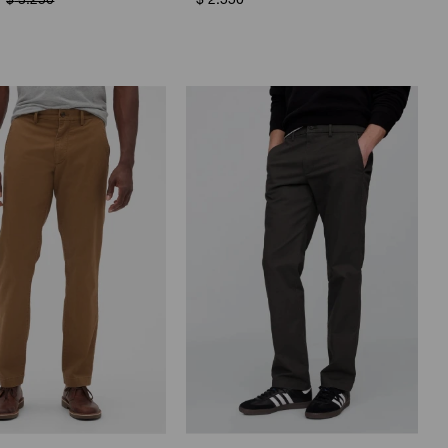
$
3.250
$
2.550