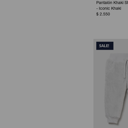
Pantalón Khaki S
- Iconic Khaki
$
2.550