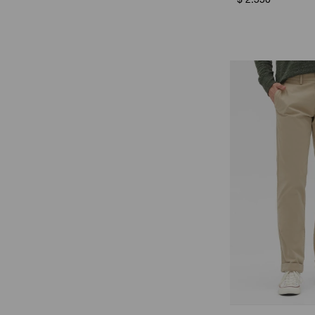
$
2.550