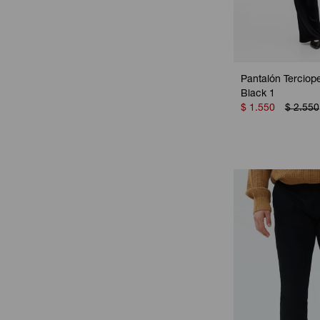
Pantalón Terciope
Black 1
$
1.550
$
2.550