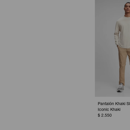
Pantalón Khaki S
Iconic Khaki
$
2.550