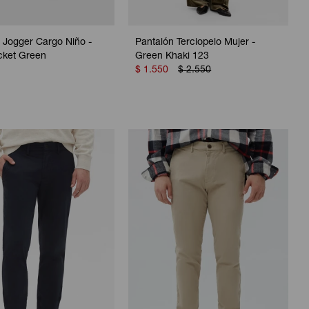
 Jogger Cargo Niño -
Pantalón Terciopelo Mujer -
cket Green
Green Khaki 123
$
1.550
$
2.550