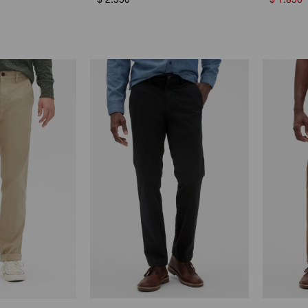
$
2.550
$
1.850