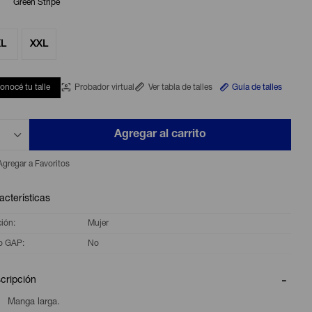
Green Stripe
XL
XXL
onocé tu talle
Probador virtual
Ver tabla de talles
Guía de talles
Agregar al carrito
acterísticas
ción
Mujer
o GAP
No
cripción
Manga larga.