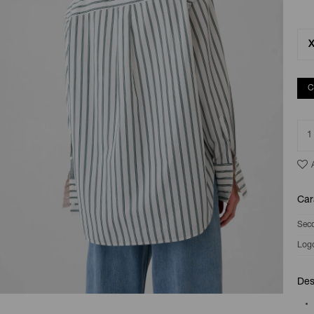
C
1
Car
Sec
Log
Des