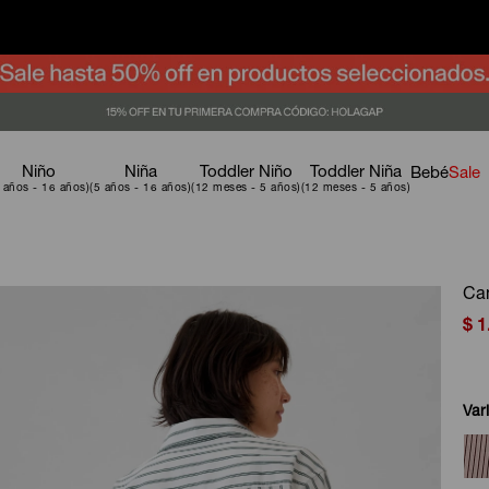
Niño
Niña
Toddler Niño
Toddler Niña
Bebé
Sale
Cam
$
1
Var