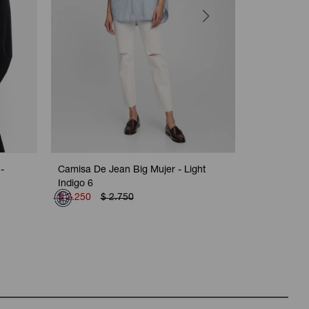
-
Camisa De Jean Big Mujer - Light
Camisa Con 
Indigo 6
Pink Stripe
$
2.250
$
2.750
$
1.650