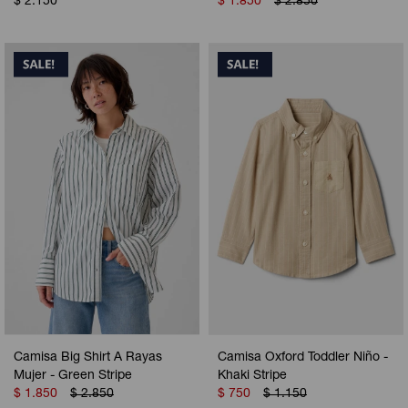
$
2.150
$
1.850
$
2.850
Camisa Big Shirt A Rayas
Camisa Oxford Toddler Niño -
Mujer - Green Stripe
Khaki Stripe
$
1.850
$
2.850
$
750
$
1.150