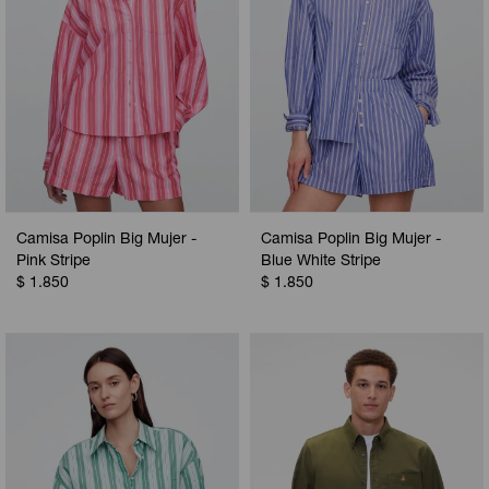
Camisa Poplin Big Mujer -
Camisa Poplin Big Mujer -
Pink Stripe
Blue White Stripe
$
1.850
$
1.850