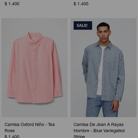
$
1.400
$
1.400
Camisa Oxford Niño - Tea
Camisa De Jean A Rayas
Rose
Hombre - Blue Variegated
$
1.400
Stripe