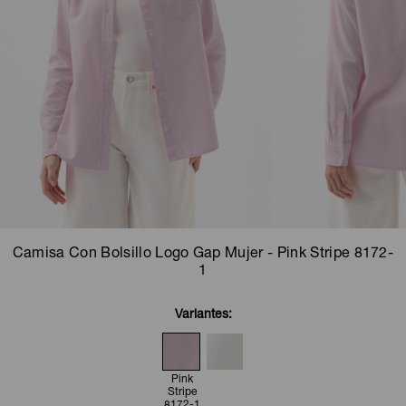
Camperas
Camperas
Camperas
Camperas
Sets
Musculosas
Chalecos
Chalecos
Pijamas
Shorts
Shorts
Ropa interior
Sets
Vestidos y polleras
Ropa interior
Pijamas
Pijamas
Polos
Camisa Con Bolsillo Logo Gap Mujer - Pink Stripe 8172-
Calzas
1
Variantes:
Pink
Stripe
8172-1