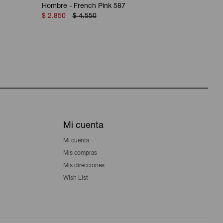
Hombre - French Pink 587
Heather Gr
$
2.850
$
4.550
$
3.250
Mi cuenta
Mi cuenta
Mis compras
Mis direcciones
Wish List