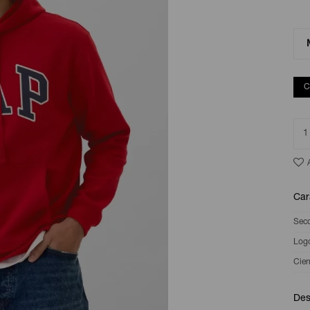
C
1
Car
Sec
Log
Cier
Des