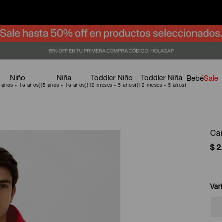
Niño
Niña
Toddler Niño
Toddler Niña
Bebé
Sale
Ca
$
2
Var