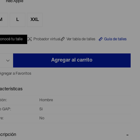
Red Apple
M
L
XXL
onocé tu talle
Probador virtual
Ver tabla de talles
Guía de talles
Agregar al carrito
acterísticas
ción
Hombre
o GAP
Si
re
No
cripción