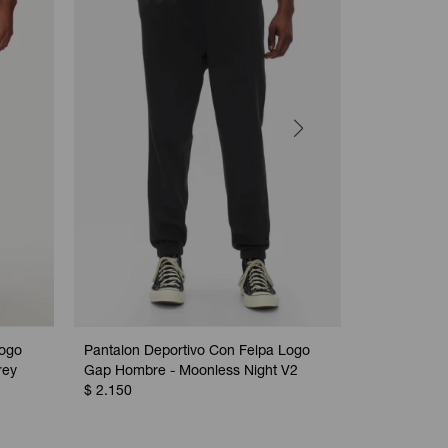
Logo
Pantalon Deportivo Con Felpa Logo
Pantalón De
rey
Gap Hombre - Moonless Night V2
Heather Gr
$
2.150
$
2.150