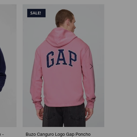
 -
Buzo Canguro Logo Gap Poncho
Canguro Con