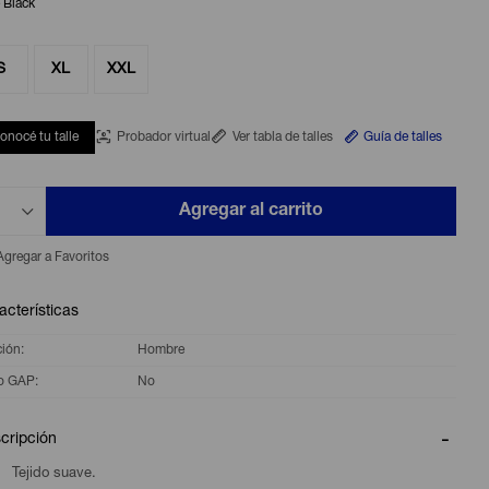
 Black
S
XL
XXL
onocé tu talle
Probador virtual
Ver tabla de talles
Guía de talles
Agregar al carrito
acterísticas
ción
Hombre
o GAP
No
cripción
Tejido suave.