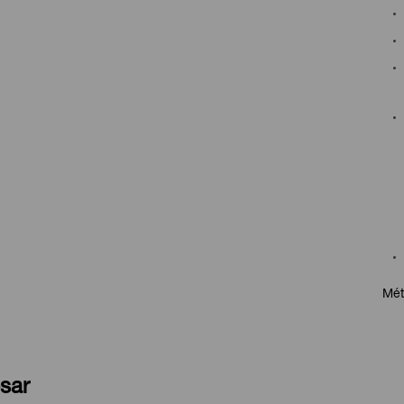
Mét
sar