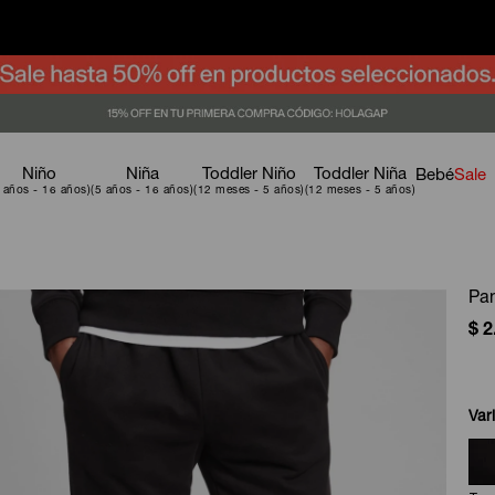
Niño
Niña
Toddler Niño
Toddler Niña
Bebé
Sale
Pan
$
2
Var