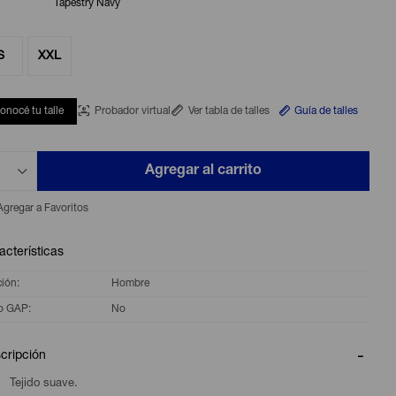
Tapestry Navy
S
XXL
onocé tu talle
Probador virtual
Ver tabla de talles
Guía de talles
Agregar al carrito
acterísticas
ción
Hombre
o GAP
No
cripción
Tejido suave.