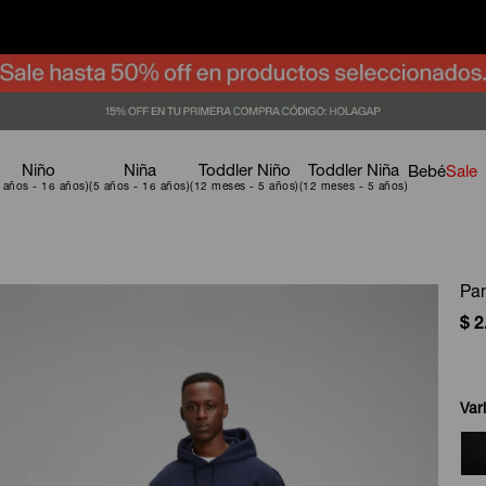
Niño
Niña
Toddler Niño
Toddler Niña
Bebé
Sale
Pan
$
2
Var