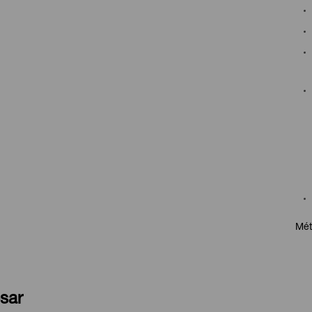
Mét
sar