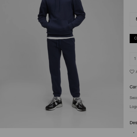
C
1
Car
Sec
Log
Des