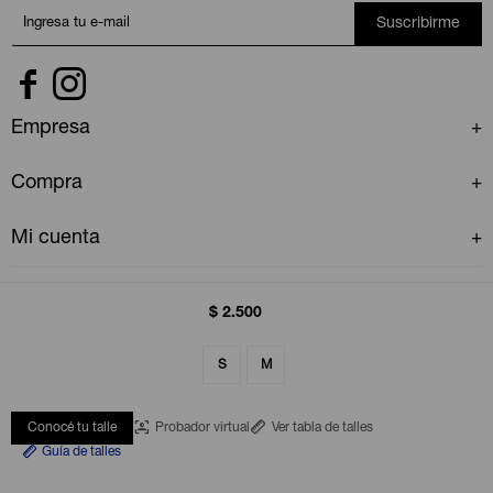
Suscribirme


Empresa
Compra
Mi cuenta
$
2.500
S
M
© Copyright 2026 / GAP Uruguay
Conocé tu talle
Probador virtual
Ver tabla de talles
Guía de talles