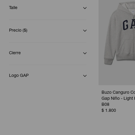
Talle
Precio
($)
Cierre
Logo GAP
Buzo Canguro Co
Gap Niño - Light
B08
$
1.800