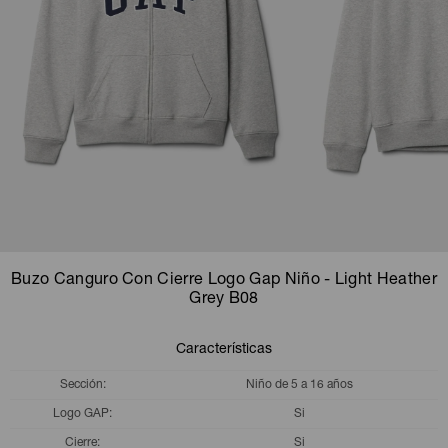
Camperas
Camperas
Camperas
Camperas
Sets
Musculosas
Chalecos
Chalecos
Pijamas
Shorts
Shorts
Ropa interior
Sets
Vestidos y polleras
Ropa interior
Pijamas
Pijamas
Polos
Buzo Canguro Con Cierre Logo Gap Niño - Light Heather
Calzas
Grey B08
Características
Sección
Niño de 5 a 16 años
Logo GAP
Si
Cierre
Si