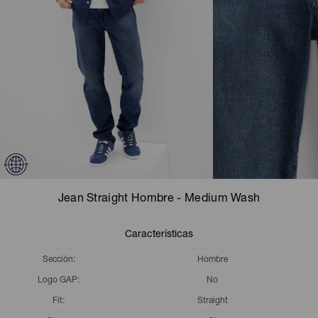
Camperas
Camperas
Camperas
Camperas
Sets
Musculosas
Chalecos
Chalecos
Pijamas
Shorts
Shorts
Ropa interior
Sets
Vestidos y polleras
Ropa interior
Pijamas
Pijamas
Polos
Jean Straight Hombre - Medium Wash
Calzas
Características
Sección
Hombre
Logo GAP
No
Fit
Straight