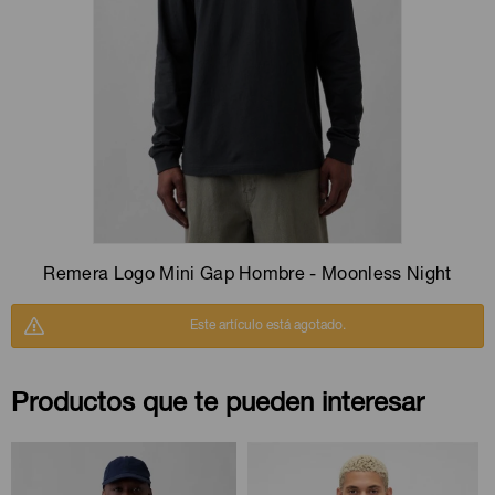
Camperas
Camperas
Camperas
Camperas
Sets
Musculosas
Chalecos
Chalecos
Pijamas
Shorts
Shorts
Ropa interior
Sets
Vestidos y polleras
Ropa interior
Pijamas
Pijamas
Polos
Remera Logo Mini Gap Hombre - Moonless Night
Calzas
Este artículo está agotado.
Productos que te pueden interesar