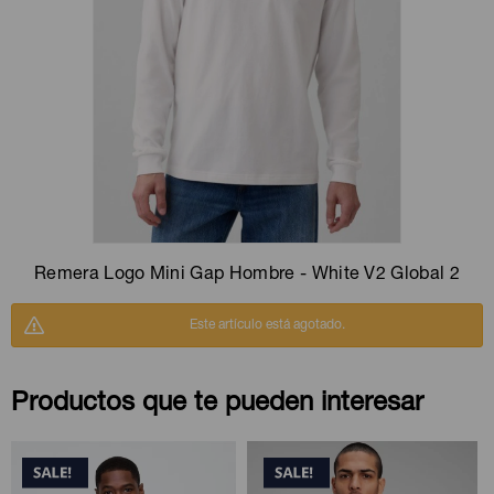
Camperas
Camperas
Camperas
Camperas
Sets
Musculosas
Chalecos
Chalecos
Pijamas
Shorts
Shorts
Ropa interior
Sets
Vestidos y polleras
Ropa interior
Pijamas
Pijamas
Polos
Remera Logo Mini Gap Hombre - White V2 Global 2
Calzas
Este artículo está agotado.
Productos que te pueden interesar