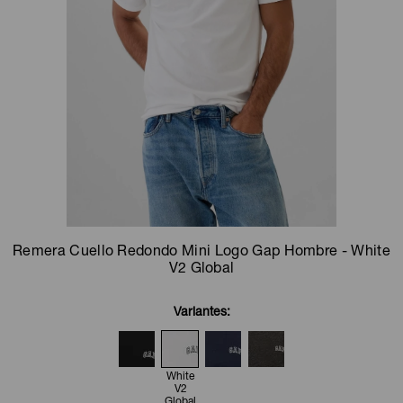
Camperas
Camperas
Camperas
Camperas
Sets
Musculosas
Chalecos
Chalecos
Pijamas
Shorts
Shorts
Ropa interior
Sets
Vestidos y polleras
Ropa interior
Pijamas
Pijamas
Polos
Remera Cuello Redondo Mini Logo Gap Hombre - White
Calzas
V2 Global
Variantes:
White
V2
Global