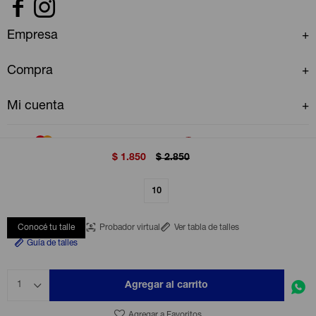


Empresa
Compra
Mi cuenta
$
1.850
$
2.850
10
© Copyright 2026 / GAP Uruguay
Conocé tu talle
Probador virtual
Ver tabla de talles
Guía de talles
Agregar al carrito
1
Fenicio