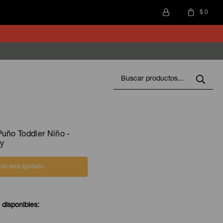
$
0
uño Toddler Niño -
vy
culo está agotado.
 disponibles: