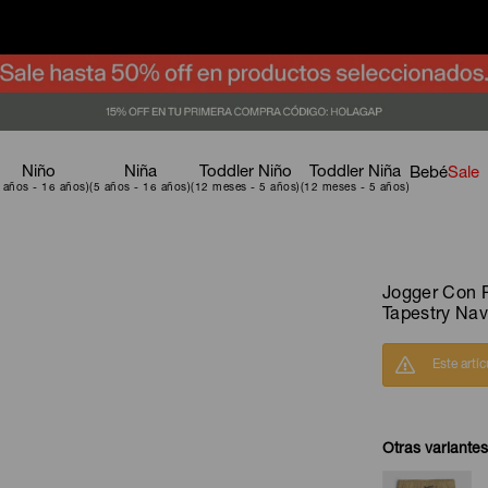
Niño
Niña
Toddler Niño
Toddler Niña
Bebé
Sale
Jogger Con P
Tapestry Na
Este artí
Otras variantes