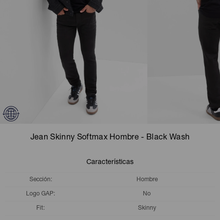
Camperas
Camperas
Camperas
Camperas
Sets
Musculosas
Chalecos
Chalecos
Pijamas
Shorts
Shorts
Ropa interior
Sets
Vestidos y polleras
Ropa interior
Pijamas
Pijamas
Polos
Jean Skinny Softmax Hombre - Black Wash
Calzas
Características
Sección
Hombre
Logo GAP
No
Fit
Skinny