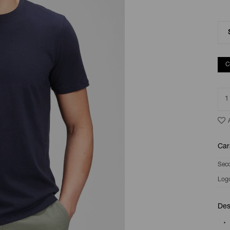
C
1
Car
Sec
Log
Des