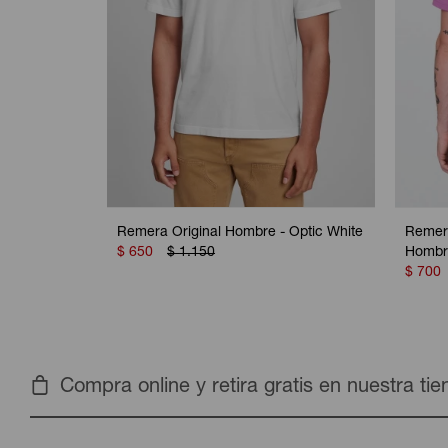
Remera Original Hombre - Optic White
Remera
$
650
$
1.150
Hombre
$
700
Compra online y retira gratis en nuestra ti