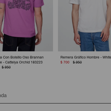
 Con Bolsillo Oso Brannan
Remera Gráfico Hombre - Whit
 - Cattelya Orchid 183223
$
700
$
950
$
950
enda