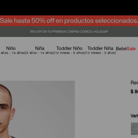
Niño
Niña
Toddler Niño
Toddler Niña
Bebé
Sale
Re
$
8
Var