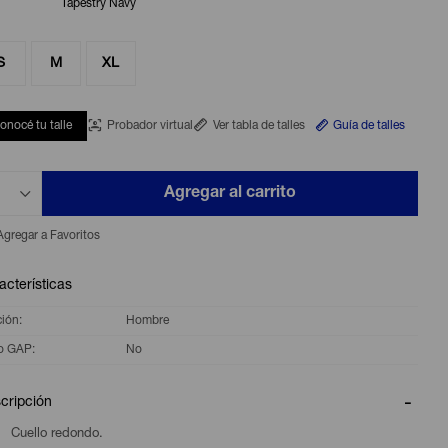
Tapestry Navy
S
M
XL
onocé tu talle
Probador virtual
Ver tabla de talles
Guía de talles
Agregar al carrito
acterísticas
ción
Hombre
o GAP
No
cripción
Cuello redondo.