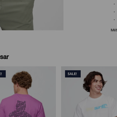
Mét
sar