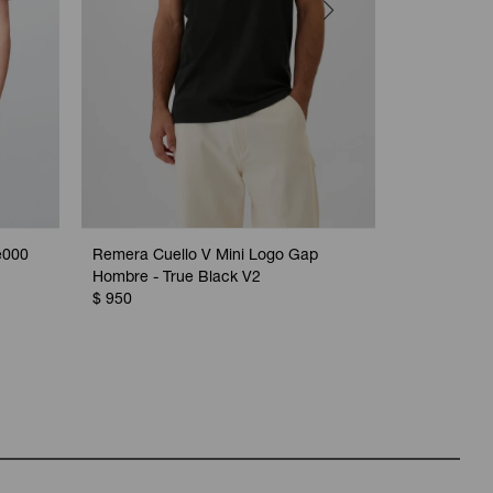
e000
Remera Cuello V Mini Logo Gap
Remera Cue
Hombre - True Black V2
Gap Hombre
$
950
$
950